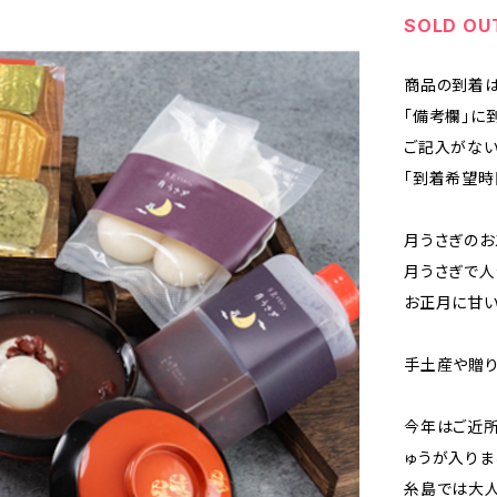
SOLD OU
商品の到着は
「備考欄」に
ご記入がない
「到着希望時
月うさぎのお
月うさぎで人
お正月に甘い
手土産や贈り
今年はご近所
ゅうが入りま
糸島では大人