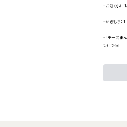
・お餅（小）：
・かきもち：
・「チーズま
ン）：２個