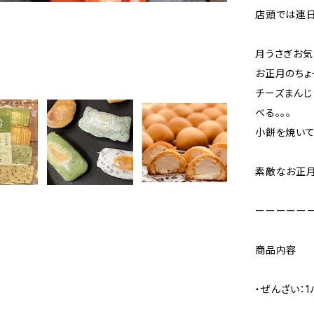
店頭では連日
月うさぎお気
お正月のちょ
チーズまんじ
べる。。。
小餅を焼いて
素敵なお正月
ーーーーー
商品内容
・ぜんざい：1